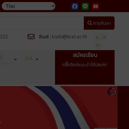
ย "งานเด่น เรียนดี มีวินัย ใฝ่คุณธรรม"
วิทยาลัยกำลังเปิดรับสมัครน
Facebook
Line
YouTube
การค้นหา
022
อีเมล์ :
krabi@kcat.ac.th
A-
A
A+
สมัครเรียน
ู้
ITA
Library
คลื๊กลิงค์แนะนำได้เลยค่ะ!