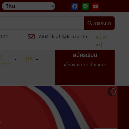
าลัย "งานเด่น เรียนดี มีวินัย ใฝ่คุณธรรม"
วิทยาลัยกำลังเปิดรับสมั
Facebook
Line
YouTube
การค้นหา
022
อีเมล์ :
krabi@kcat.ac.th
A-
A
A+
สมัครเรียน
ู้
ITA
Library
คลื๊กลิงค์แนะนำได้เลยค่ะ!