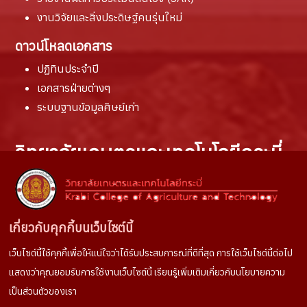
งานวิจัยและสิ่งประดิษฐ์คนรุ่นใหม่
ดาวน์โหลดเอกสาร
ปฏิทินประจำปี
เอกสารฝ่ายต่างๆ
ระบบฐานข้อมูลศิษย์เก่า
วิทยาลัยเกษตรและเทคโนโลยีกระบี่
สถานที่ติดต่อ :
100 หมู่ที่ 6 ตำบลห้วยยูง
อำเภอเหนือคลอง จังหวัดกระบี่
เกี่ยวกับคุกกี้บนเว็บไซต์นี้
81130
เว็บไซต์นี้ใช้คุกกี้เพื่อให้แน่ใจว่าได้รับประสบการณ์ที่ดีที่สุด การใช้เว็บไซต์นี้ต่อไป
ช่องทางการติดต่อ :
แสดงว่าคุณยอมรับการใช้งานเว็บไซต์นี้ เรียนรู้เพิ่มเติมเกี่ยวกับนโยบายความ
Tel. 075666022
เป็นส่วนตัวของเรา
Facebook
: งานประชาสัมพันธ์วษท.กระบี่