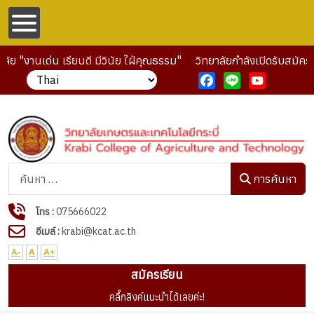
ย "งานเด่น เรียนดี มีวินัย ใฝ่คุณธรรม"
วิทยาลัยกำลังเปิดรับสมัครน
Facebook
Line
YouTube
การค้นหา
การค้นหา
โทร :
075666022
อีเมล์ :
krabi@kcat.ac.th
A-
A
A+
สมัครเรียน
คลื๊กลิงค์แนะนำได้เลยค่ะ!