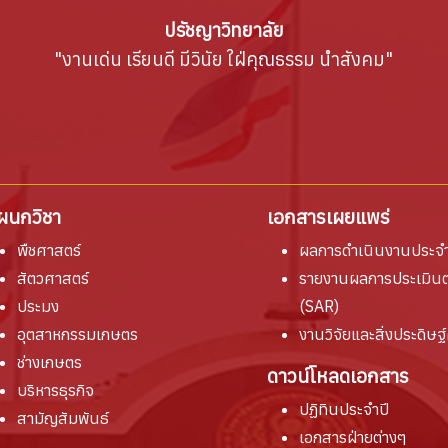
ปรัชญาวิทยาลัย
"งานเด่น เรียนดี มีวินัย ใฝ่คุณธรรม นำสังคม"
ผนกวิชา
เอกสารเผยแพร่
พืชศาสตร์
ผลการดำเนินงานประจำ
สัตวศาสตร์
รายงานผล
การประเมิน
ประมง
(SAR)
อุตสาหกรรมเกษตร
งานวิจัยและสิ่งประดิษฐ์
ช่างเกษตร
ดาวน์โหลดเอกสาร
บริหารธุรกิจ
ปฏิทินประจำปี
สามัญสัมพันธ์
เอกสารฝ่ายต่างๆ