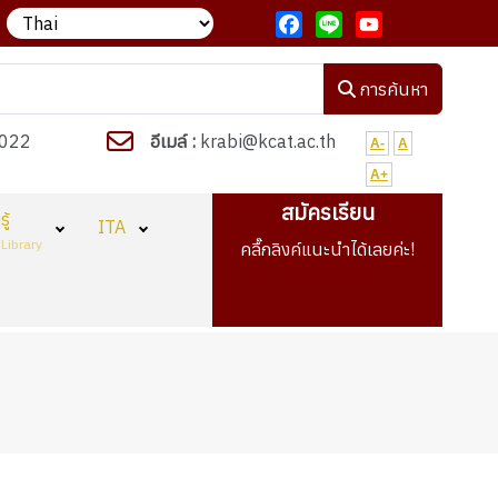
ปรัชญาวิทยาลัย "งานเด่น เรียนดี มีวินัย ใฝ่คุณธรรม"
วิทยาลัยกำลัง
Facebook
Line
YouTube
การค้นหา
022
อีเมล์ :
krabi@kcat.ac.th
A-
A
A+
สมัครเรียน
ู้
ITA
Library
คลื๊กลิงค์แนะนำได้เลยค่ะ!