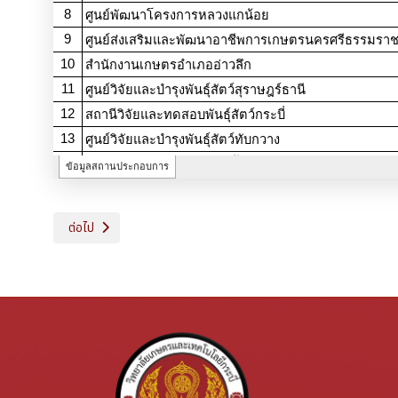
เนื้อหาถัดไป: รายงานผลการดำเนินงานประจำปี
ต่อไป