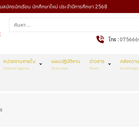
บสมัครนักเรียน นักศึกษาใหม่ ประจำปีการศึกษา 2568
การค้นหา
โทร :
075666
หน่วยงานภายใน
แผนปฏิบัติงาน
ข่าวสาร
คลังความร
Internal agency
Work plan
News
Knowledge 
าร