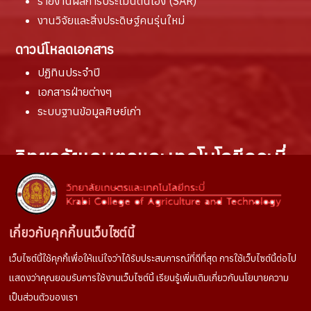
รายงานผล
การประเมินตนเอง (SAR)
งานวิจัยและสิ่งประดิษฐ์คนรุ่นใหม่
ดาวน์โหลดเอกสาร
ปฏิทินประจำปี
เอกสารฝ่ายต่างๆ
ระบบฐานข้อมูลศิษย์เก่า
วิทยาลัยเกษตรและเทคโนโลยีกระบี่
สถานที่ติดต่อ :
100 หมู่ที่ 6 ตำบลห้วยยูง
อำเภอเหนือคลอง จังหวัดกระบี่
เกี่ยวกับคุกกี้บนเว็บไซต์นี้
81130
เว็บไซต์นี้ใช้คุกกี้เพื่อให้แน่ใจว่าได้รับประสบการณ์ที่ดีที่สุด การใช้เว็บไซต์นี้ต่อไป
ช่องทางการติดต่อ :
แสดงว่าคุณยอมรับการใช้งานเว็บไซต์นี้ เรียนรู้เพิ่มเติมเกี่ยวกับนโยบายความ
Tel. 075666022
เป็นส่วนตัวของเรา
Facebook
: งานประชาสัมพันธ์วษท.กระบี่