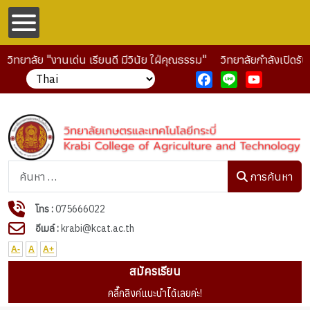
ิทยาลัย "งานเด่น เรียนดี มีวินัย ใฝ่คุณธรรม"
วิทยาลัยกำลังเปิดรับ
Facebook
Line
YouTube
การค้นหา
การค้นหา
โทร :
075666022
อีเมล์ :
krabi@kcat.ac.th
A-
A
A+
สมัครเรียน
คลื๊กลิงค์แนะนำได้เลยค่ะ!