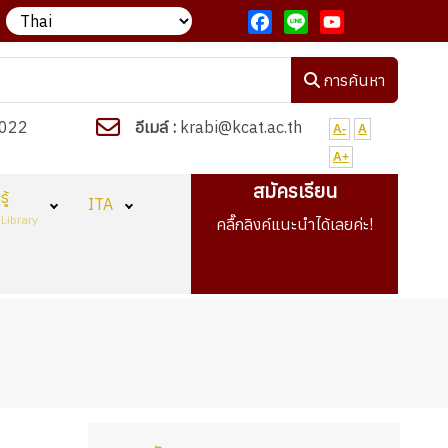
ัชญาวิทยาลัย "งานเด่น เรียนดี มีวินัย ใฝ่คุณธรรม"
วิทยาลัยกำลังเป
Facebook
Line
YouTube
การค้นหา
022
อีเมล์ :
krabi@kcat.ac.th
A-
A
A+
สมัครเรียน
ู้
ITA
Library
คลื๊กลิงค์แนะนำได้เลยค่ะ!