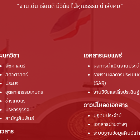
"งานเด่น เรียนดี มีวินัย ใฝ่คุณธรรม นำสังคม"
ผนกวิชา
เอกสารเผยแพร่
พืชศาสตร์
ผลการดำเนินงานประจำ
สัตวศาสตร์
รายงานผล
การประเมิน
ประมง
(SAR)
อุตสาหกรรมเกษตร
งานวิจัยและสิ่งประดิษฐ์
ช่างเกษตร
ดาวน์โหลดเอกสาร
บริหารธุรกิจ
ปฏิทินประจำปี
สามัญสัมพันธ์
เอกสารฝ่ายต่างๆ
่าวสาร
ระบบฐานข้อมูลศิษย์เก่า