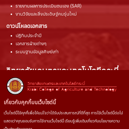
รายงานผล
การประเมินตนเอง (SAR)
งานวิจัยและสิ่งประดิษฐ์คนรุ่นใหม่
ดาวน์โหลดเอกสาร
ปฏิทินประจำปี
เอกสารฝ่ายต่างๆ
ระบบฐานข้อมูลศิษย์เก่า
วิทยาลัยเกษตรและเทคโนโลยีกระบี่
สถานที่ติดต่อ :
100 หมู่ที่ 6 ตำบลห้วยยูง
อำเภอเหนือคลอง จังหวัดกระบี่
เกี่ยวกับคุกกี้บนเว็บไซต์นี้
81130
เว็บไซต์นี้ใช้คุกกี้เพื่อให้แน่ใจว่าได้รับประสบการณ์ที่ดีที่สุด การใช้เว็บไซต์นี้ต่อไป
ช่องทางการติดต่อ :
แสดงว่าคุณยอมรับการใช้งานเว็บไซต์นี้ เรียนรู้เพิ่มเติมเกี่ยวกับนโยบายความ
Tel. 075666022